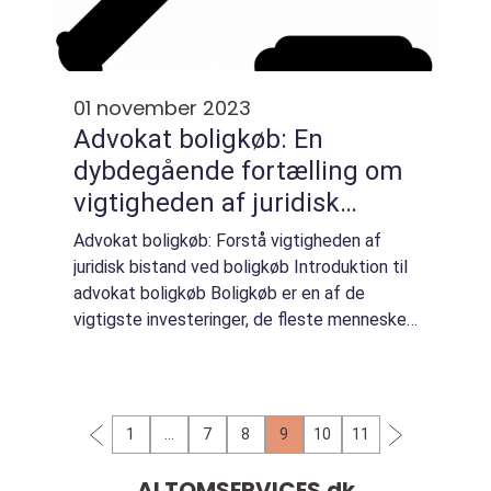
01 november 2023
Advokat boligkøb: En
dybdegående fortælling om
vigtigheden af juridisk
bistand ved køb af bolig
Advokat boligkøb: Forstå vigtigheden af
juridisk bistand ved boligkøb Introduktion til
advokat boligkøb Boligkøb er en af de
vigtigste investeringer, de fleste mennesker
vil gøre i deres liv. Uanset om det er dit
første hjem eller en ejendom til inve...
1
…
7
8
9
10
11
ALTOMSERVICES.
dk