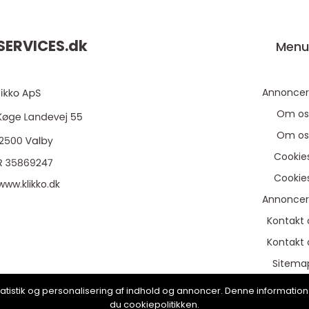
ERVICES.
dk
Men
Annoncer
Om os
Om os
Cookie
Cookie
www.klikko.dk
Annoncer
Kontakt 
Kontakt 
Sitema
Sitema
, statistik og personalisering af indhold og annoncer. Denne informat
du cookiepolitikken.