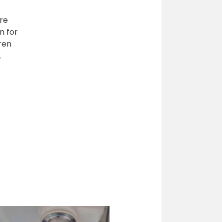
øre
n for
ren
.