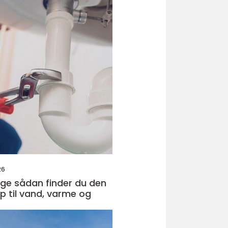
26
r du den
lp til vand, varme og