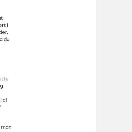
at
rt i
der,
ad du
ette
og
l af
f
n man