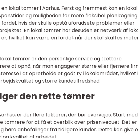
 en lokal tømrer i Aarhus. Først og fremmest kan en lokal
sponstider og muligheden for mere fleksibel planlægning
fordel, hvis der skulle opstå uforudsete problemer eller
projektet. En lokal tømrer har desuden et netværk af lok
r, hvilket kan være en fordel, når der skal skaffes mater
lokal tømrer er den personlige service og tættere
re at opnå, når man engagerer større eller fjernere fir
eresse i at opretholde et godt ry i lokalområdet, hvilket 
rbejdskvalitet og større kundetilfredshed.
er den rette tømrer
rhus, er der flere faktorer, der bør overvejes. Start med
ige tømrere for at få et overblik over priseniveauet. Det e
 høre anbefalinger fra tidligere kunder. Dette kan give 
 og kvalitet af arbejdet.