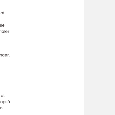
 af
ale
ialer
maer.
i
 at
r også
en