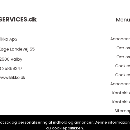
ERVICES.
dk
Men
Annoncer
Om os
Om os
Cookie
Cookie
www.klikko.dk
Annoncer
Kontakt 
Kontakt 
Sitema
Sitema
, statistik og personalisering af indhold og annoncer. Denne informat
du cookiepolitikken.