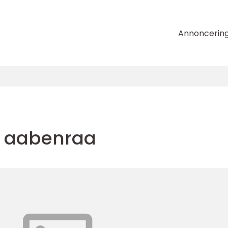
Annoncerin
g aabenraa