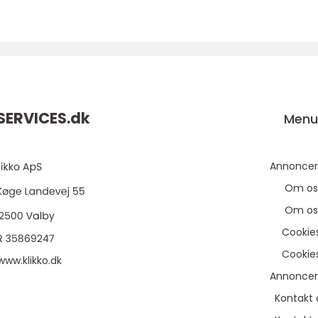
ERVICES.
dk
Men
Annoncer
Om os
Om os
Cookie
Cookie
www.klikko.dk
Annoncer
Kontakt 