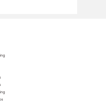
u
ing
s
s
ing
os