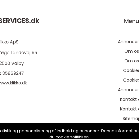
ERVICES.
dk
Men
Annoncer
Om os
Om os
Cookie
Cookie
www.klikko.dk
Annoncer
Kontakt 
Kontakt 
Sitema
Sitema
, statistik og personalisering af indhold og annoncer. Denne informat
du cookiepolitikken.