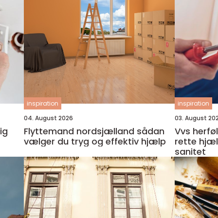
inspiration
inspiration
04. August 2026
03. August 20
ig
Flyttemand nordsjælland sådan
Vvs herfølge sådan finde
vælger du tryg og effektiv hjælp
rette hjæ
sanitet