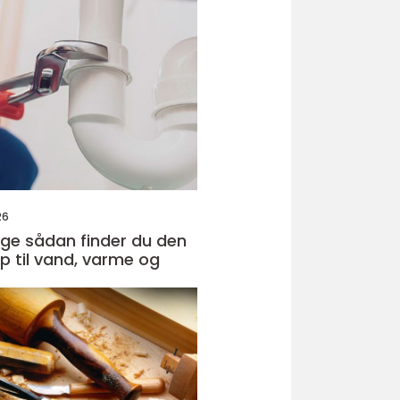
26
r du den
lp til vand, varme og