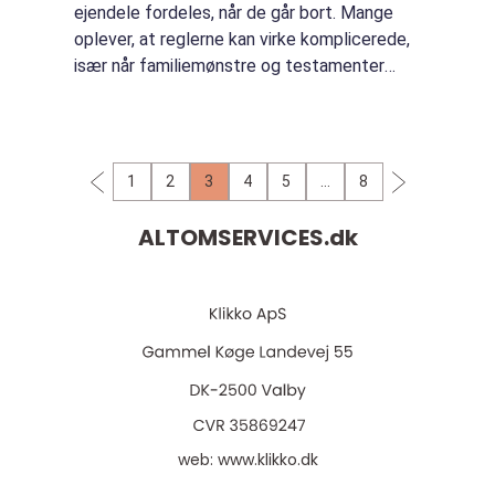
ejendele fordeles, når de går bort. Mange
oplever, at reglerne kan virke komplicerede,
især når familiemønstre og testamenter
blandes ind. Samtidig er det vigtigt at
forstå,...
1
2
3
4
5
…
8
ALTOMSERVICES.
dk
web:
www.klikko.dk