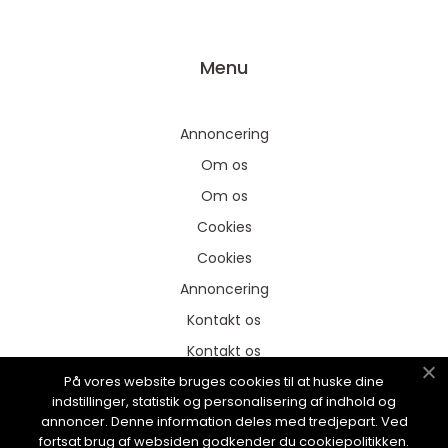
Menu
Annoncering
Om os
Om os
Cookies
Cookies
Annoncering
Kontakt os
Kontakt os
På vores website bruges cookies til at huske dine
Sitemap
indstillinger, statistik og personalisering af indhold og
Sitemap
annoncer. Denne information deles med tredjepart. Ved
fortsat brug af websiden godkender du cookiepolitikken.