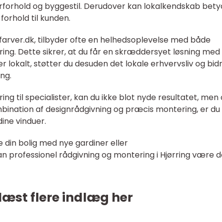
jrforhold og byggestil. Derudover kan lokalkendskab bet
forhold til kunden.
farver.dk, tilbyder ofte en helhedsoplevelse med både
ing. Dette sikrer, at du får en skræddersyet løsning med
r lokalt, støtter du desuden det lokale erhvervsliv og bid
ng.
ng til specialister, kan du ikke blot nyde resultatet, men
bination af designrådgivning og præcis montering, er du
dine vinduer.
din bolig med nye gardiner eller
kan professionel rådgivning og montering i Hjørring være d
læst flere indlæg her