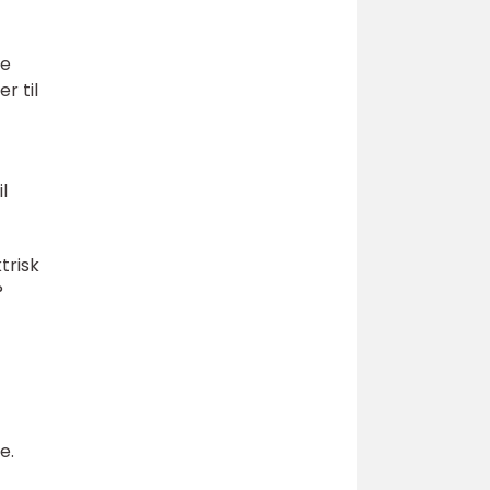
ge
r til
l
trisk
?
e.