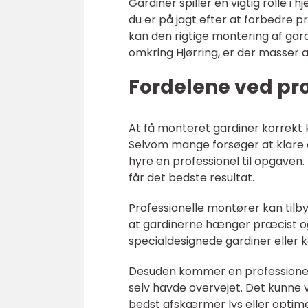
Gardiner spiller en vigtig rolle 
du er på jagt efter at forbedre pri
kan den rigtige montering af gardi
omkring Hjørring, er der masser a
Fordelene ved pr
At få monteret gardiner korrekt
Selvom mange forsøger at klare d
hyre en professionel til opgaven. I
får det bedste resultat.
Professionelle montører kan tilb
at gardinerne hænger præcist og f
specialdesignede gardiner eller
Desuden kommer en professionel 
selv havde overvejet. Det kunne væ
bedst afskærmer lys eller optime