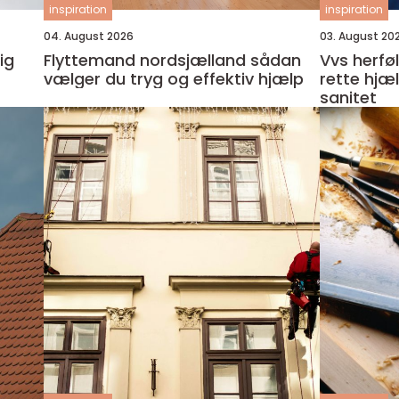
inspiration
inspiration
04. August 2026
03. August 20
ig
Flyttemand nordsjælland sådan
Vvs herfølge sådan finde
vælger du tryg og effektiv hjælp
rette hjæ
sanitet