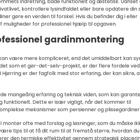
i hjemmets indretning, både funktionelt og æstetisk. Uanse
vatlivet, kontrollere lysindfaldet eller bare opdatere din st
ner gøre en verden til forskel. Hvis du befinder dig i eller
f muligheder for professionel hjælp til opgaven.
ofessionel gardinmontering
 kan være mere kompliceret, end det umiddelbart kan sy
et som et gør-det-selv-projekt, er der flere fordele ved
 Hjørring er der fagfolk med stor erfaring, der kan sikre, a
yde mangeårig erfaring og teknisk viden, som kan garante
unktionelt. Dette er især vigtigt, når det kommer til
 komplekse mekanismer som persienner og plissegardiner
montør ofte med forslag og løsninger, som du måske ik
re tips til at få dit rum til at fremstå større, hvordan du
rer den termiske effektivitet gennem strategisk placerin