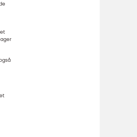
yde
 et
rager
 også
et