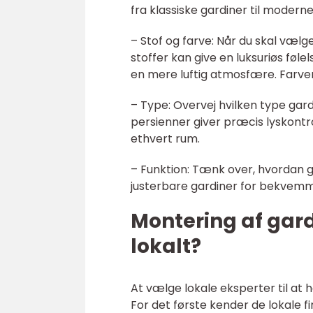
fra klassiske gardiner til moder
– Stof og farve: Når du skal vælg
stoffer kan give en luksuriøs følels
en mere luftig atmosfære. Farven
– Type: Overvej hvilken type gardi
persienner giver præcis lyskontrol
ethvert rum.
– Funktion: Tænk over, hvordan ga
justerbare gardiner for bekvemme
Montering af gard
lokalt?
At vælge lokale eksperter til at
For det første kender de lokale f