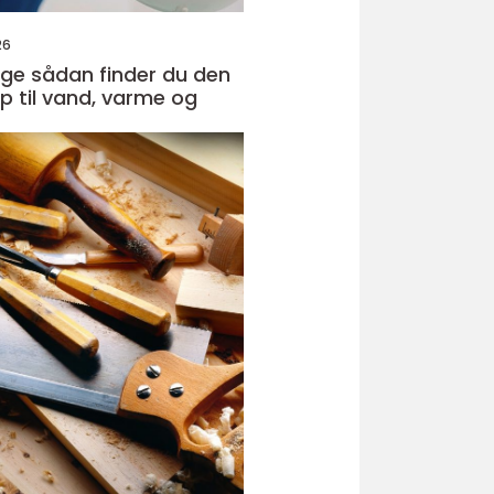
26
r du den
lp til vand, varme og