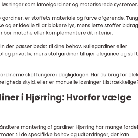
ne løsninger som lamelgardiner og motoriserede systemer.
e gardiner, er stoffets materiale og farve afgørende. Tun
e og er ideelle til at blokere lys, mens lette stoffer bidrage
 bør matche eller komplementere dit interiør.
n der passer bedst til dine behov. Rullegardiner eller
 og privatliv, mens stofgardiner tilføjer elegance og stil ti
rdinerne skal fungere i dagligdagen. Har du brug for elek
ligheds skyld, eller er manuelle løsninger tilstrækkelige
iner i Hjørring: Hvorfor vælge
 håndtere montering af gardiner Hjørring har mange fordel
irmaer til de specifikke behov og udfordringer, der kan