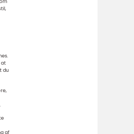
t om
il,
nes.
 at
t du
re,
.
ke
g af