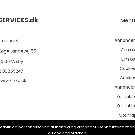
ERVICES.
dk
Men
Annoncer
Om os
Om os
Cookie
Cookie
www.klikko.dk
Annoncer
Kontakt 
Kontakt 
Sitema
Sitema
, statistik og personalisering af indhold og annoncer. Denne informat
du cookiepolitikken.