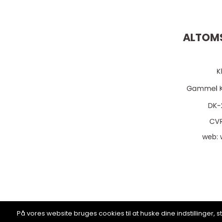
ALTOMS
web:
På vores website bruges cookies til at huske dine indstillinger