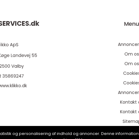
ERVICES.
dk
Men
Annoncer
Om os
Om os
Cookie
Cookie
www.klikko.dk
Annoncer
Kontakt 
Kontakt 
Sitema
Sitema
, statistik og personalisering af indhold og annoncer. Denne informat