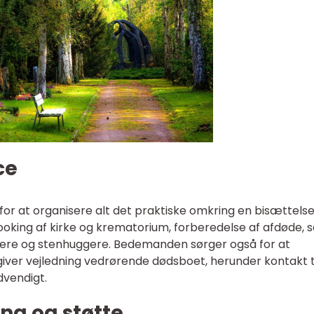
ce
or at organisere alt det praktiske omkring en bisættels
ooking af kirke og krematorium, forberedelse af afdøde, 
ere og stenhuggere. Bedemanden sørger også for at
ver vejledning vedrørende dødsboet, herunder kontakt t
dvendigt.
ing og støtte