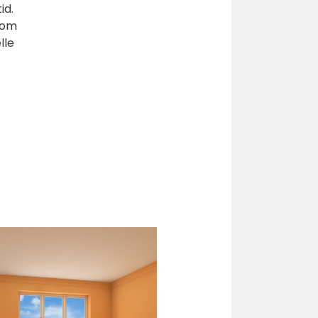
id.
som
lle