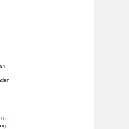
den
anden
øtte
 og