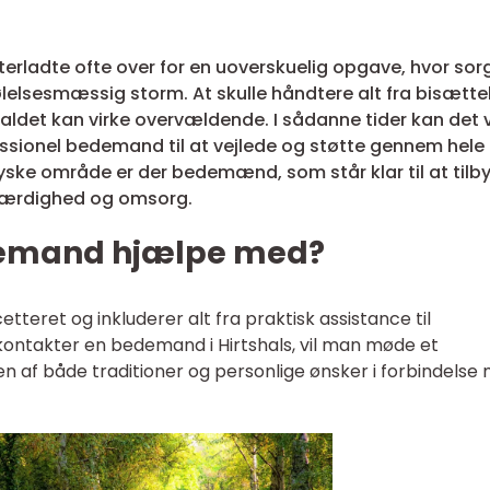
terladte ofte over for en uoverskuelig opgave, hvor sor
lelsesmæssig storm. At skulle håndtere alt fra bisætte
sfaldet kan virke overvældende. I sådanne tider kan det
fessionel bedemand til at vejlede og støtte gennem hele
djyske område er der bedemænd, som står klar til at tilb
 værdighed og omsorg.
demand hjælpe med?
eret og inkluderer alt fra praktisk assistance til
kontakter en bedemand i Hirtshals, vil man møde et
en af både traditioner og personlige ønsker i forbindelse