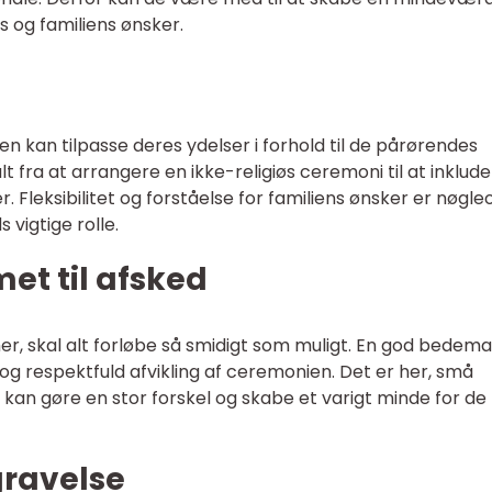
s og familiens ønsker.
n kan tilpasse deres ydelser i forhold til de pårørendes
 fra at arrangere en ikke-religiøs ceremoni til at inklud
r. Fleksibilitet og forståelse for familiens ønsker er nøgle
vigtige rolle.
et til afsked
r, skal alt forløbe så smidigt som muligt. En god bedem
og respektfuld afvikling af ceremonien. Det er her, små
 kan gøre en stor forskel og skabe et varigt minde for de
gravelse