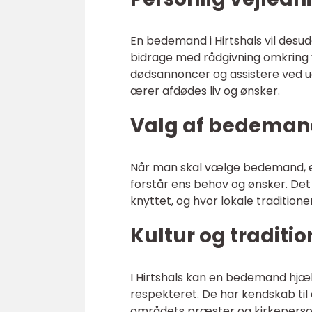
En bedemand i Hirtshals vil desud
bidrage med rådgivning omkring v
dødsannoncer og assistere ved u
ærer afdødes liv og ønsker.
Valg af bedemand
Når man skal vælge bedemand, er 
forstår ens behov og ønsker. Det 
knyttet, og hvor lokale traditioner
Kultur og traditio
I Hirtshals kan en bedemand hjælp
respekteret. De har kendskab ti
områdets præster og kirkeperso