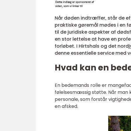
Når døden indtræffer, står de ef
praktiske gøremål mødes i en fø
til de juridiske aspekter af død
en stor lettelse at have en pro
forløbet. I Hirtshals og det nor
denne essentielle service med
Hvad kan en be
En bedemands rolle er mangefacett
følelsesmæssig støtte. Når man 
personale, som forstår vigtighed
en afsked.