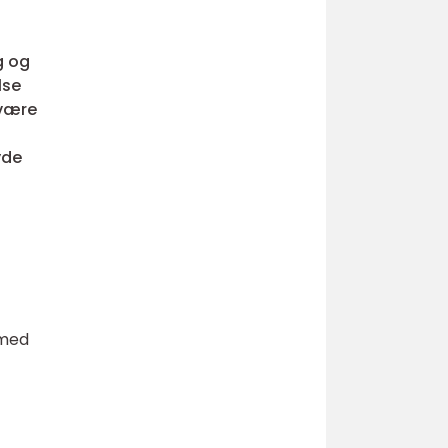
g og
lse
 være
yde
 med