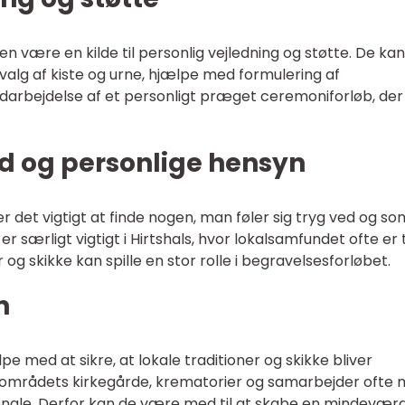
en være en kilde til personlig vejledning og støtte. De kan
alg af kiste og urne, hjælpe med formulering af
darbejdelse af et personligt præget ceremoniforløb, der
 og personlige hensyn
det vigtigt at finde nogen, man føler sig tryg ved og so
er særligt vigtigt i Hirtshals, hvor lokalsamfundet ofte er
 og skikke kan spille en stor rolle i begravelsesforløbet.
n
e med at sikre, at lokale traditioner og skikke bliver
l områdets kirkegårde, krematorier og samarbejder ofte
nale. Derfor kan de være med til at skabe en mindeværd