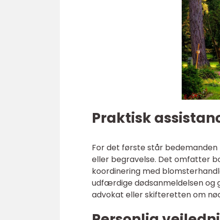
Praktisk assistan
For det første står bedemanden f
eller begravelse. Det omfatter b
koordinering med blomsterhandl
udfærdige dødsanmeldelsen og gi
advokat eller skifteretten om nø
Personlig vejledn