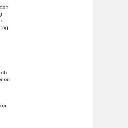
 den
g
fe
r og
kab
er en
yrer