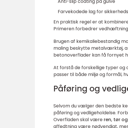
Anti-slip coating på gulve
Farvekodede lag for sikkerhed
En praktisk regel er at kombiner
Primeren forbedrer vedhæftninge
Brugen af kemikaliebestandig mali
maling beskytte metalværktøj, a
betonoverflader kan få fornyet h
At forstå de forskellige typer o
passer til både miljø og formål, 
Påføring og vedlig
Selvom du vælger den bedste ke
påføring og vedligeholdelse. Forbe
Overfladen skal være
ren, tør og
affedtning være nødvendigt, mens