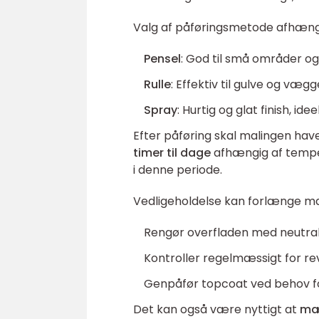
Valg af påføringsmetode afhænge
Pensel
: God til små områder og
Rulle
: Effektiv til gulve og væg
Spray
: Hurtig og glat finish, id
Efter påføring skal malingen hav
timer til dage
afhængig af tempera
i denne periode.
Vedligeholdelse kan forlænge mal
Rengør overfladen med neutral
Kontroller regelmæssigt for rev
Genpåfør topcoat ved behov fo
Det kan også være nyttigt at
mæ