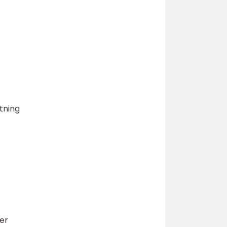
tning
ler