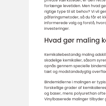
private værksteder, er den rette
forlænge levetiden. Men hvad gø
rigtige type til sit behov? Vi v
påføringsmetoder, så du får et kla
informerede valg og forstå, hvo
investeringer.
Hvad gør maling k
Kemikaliebestandig maling adskill
skadelige kemikalier, såsom syre
opnås gennem specielle bindemid
tæt og modstandsdygtig overfla
Bindemidlerne i malingen er typi
forskellige grader af kemikaliere
og baser, mens polyurethan ofte br
Vinylbaserede malinger tilbyder