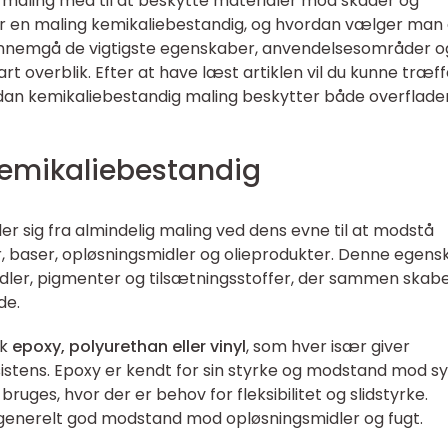
 maling med til at beskytte materialer mod skader og
r en maling kemikaliebestandig, og hvordan vælger man
il gennemgå de vigtigste egenskaber, anvendelsesområder o
rt overblik. Efter at have læst artiklen vil du kunne træf
rdan kemikaliebestandig maling beskytter både overflade
emikaliebestandig
er sig fra almindelig maling ved dens evne til at modstå
r, baser, opløsningsmidler og olieprodukter. Denne egens
ler, pigmenter og tilsætningsstoffer, der sammen skab
de.
sk
epoxy, polyurethan eller vinyl
, som hver især giver
sistens. Epoxy er kendt for sin styrke og modstand mod s
uges, hvor der er behov for fleksibilitet og slidstyrke.
 generelt god modstand mod opløsningsmidler og fugt.