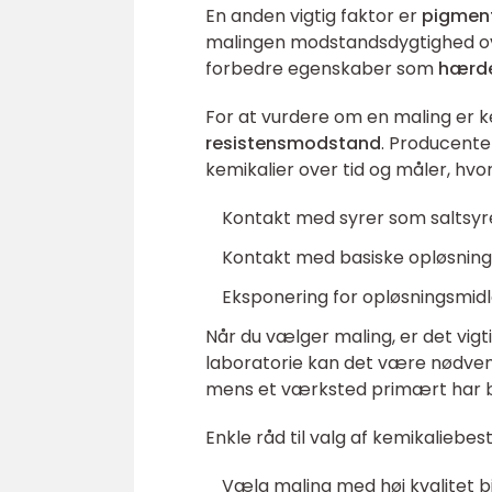
En anden vigtig faktor er
pigment
malingen modstandsdygtighed over
forbedre egenskaber som
hærde
For at vurdere om en maling er k
resistensmodstand
. Producente
kemikalier over tid og måler, hvo
Kontakt med syrer som saltsyre
Kontakt med basiske opløsnin
Eksponering for opløsningsmidl
Når du vælger maling, er det vigt
laboratorie kan det være nødve
mens et værksted primært har br
Enkle råd til valg af kemikaliebes
Vælg maling med høj kvalitet b