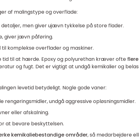
r af malingstype og overflade:
 detaljer, men giver ujævn tykkelse på store flader.
ge, giver jævn påføring.
eel til komplekse overflader og maskiner.
e tid til at hærde. Epoxy og polyurethan kræver ofte
flere
tur og fugt. Det er vigtigt at undgå kemikalier og belas
ingen levetid betydeligt. Nogle gode vaner:
e rengøringsmidler, undgå aggressive opløsningsmidler.
ner eller afskalning.
r at bevare beskyttelsen.
rke kemikaliebestandige områder
, så medarbejdere el