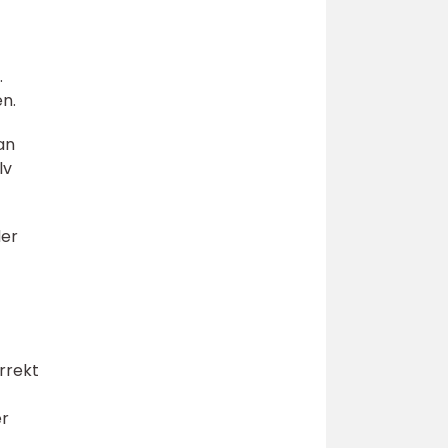
.
n.
an
lv
der
rrekt
er