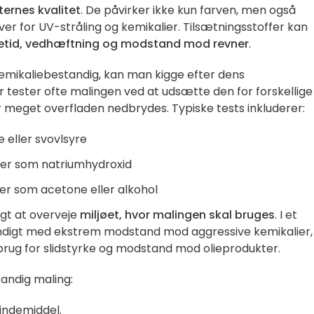
ernes kvalitet
. De påvirker ikke kun farven, men også
 for UV-stråling og kemikalier. Tilsætningsstoffer kan
tid, vedhæftning og modstand mod revner
.
emikaliebestandig, kan man kigge efter dens
r tester ofte malingen ved at udsætte den for forskellige
r meget overfladen nedbrydes. Typiske tests inkluderer:
 eller svovlsyre
ger som natriumhydroxid
er som acetone eller alkohol
igt at overveje
miljøet, hvor malingen skal bruges
. I et
ndigt med ekstrem modstand mod aggressive kemikalier,
ug for slidstyrke og modstand mod olieprodukter.
tandig maling:
indemiddel.