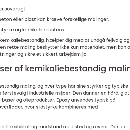
ensoversigt.
eton eller plast kan kræve forskellige malinger.
tyrke og kemikalieresistens.
 kemikaliebestandig, hjælper dig med at undgå fejlvalg og
 Den rette maling beskytter ikke kun materialet, men kan 
inger og sikre et sikkert arbejdsmiljø.
ser af kemikaliebestandig mali
estandig maling, og hver type har sine styrker og typiske
 førstevalg i industrielle miljøer. Den danner en hård, glat
 baser og olieprodukter. Epoxy anvendes typisk på
verflader
, hvor slidstyrke kombineres med
sin fleksibilitet og modstand mod stød og revner. Den er