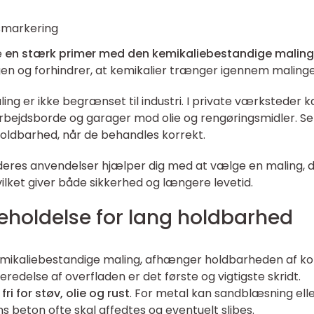
smarkering
e
en stærk primer med den kemikaliebestandige maling
n og forhindrer, at kemikalier trænger igennem malinge
ng er ikke begrænset til industri. I private værksteder k
rbejdsborde og garager mod olie og rengøringsmidler. Se
oldbarhed, når de behandles korrekt.
g deres anvendelser hjælper dig med at vælge en maling, 
hvilket giver både sikkerhed og længere levetid.
eholdelse for lang holdbarhed
mikaliebestandige maling, afhænger holdbarheden af ko
redelse af overfladen er det første og vigtigste skridt.
 fri for støv, olie og rust
. For metal kan sandblæsning ell
 beton ofte skal affedtes og eventuelt slibes.