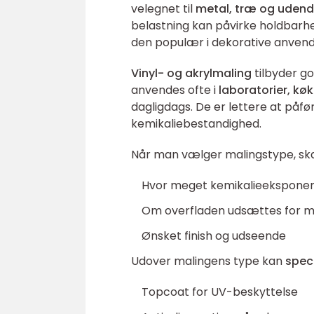
velegnet til
metal, træ og udend
belastning kan påvirke holdbarhed
den populær i dekorative anvend
Vinyl- og akrylmaling
tilbyder g
anvendes ofte i
laboratorier, k
dagligdags. De er lettere at påf
kemikaliebestandighed.
Når man vælger malingstype, ska
Hvor meget kemikalieeksponer
Om overfladen udsættes for me
Ønsket finish og udseende
Udover malingens type kan
spec
Topcoat for UV-beskyttelse