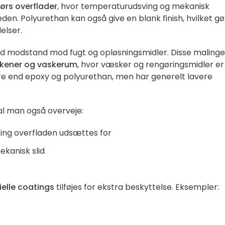
ørs overflader
, hvor temperaturudsving og mekanisk
en. Polyurethan kan også give en blank finish, hvilket gø
elser.
od modstand mod fugt og opløsningsmidler. Disse malinge
økkener og vaskerum
, hvor væsker og rengøringsmidler er
øre end epoxy og polyurethan, men har generelt lavere
l man også overveje:
ing overfladen udsættes for
kanisk slid
ielle coatings
tilføjes for ekstra beskyttelse. Eksempler: