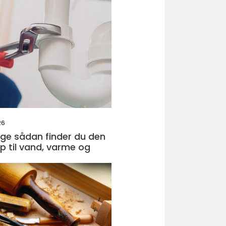
26
r du den
lp til vand, varme og