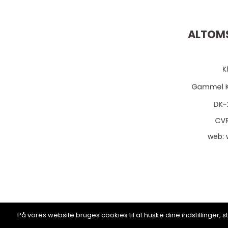
ALTOMS
web:
På vores website bruges cookies til at huske dine indstillinger