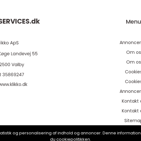
ERVICES.
dk
Men
Annoncer
Om os
Om os
Cookie
Cookie
www.klikko.dk
Annoncer
Kontakt 
Kontakt 
Sitema
Sitema
, statistik og personalisering af indhold og annoncer. Denne informat
du cookiepolitikken.