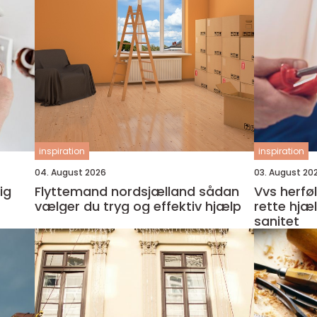
inspiration
inspiration
04. August 2026
03. August 20
ig
Flyttemand nordsjælland sådan
Vvs herfølge sådan finde
vælger du tryg og effektiv hjælp
rette hjæ
sanitet