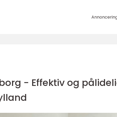
Annoncerin
iborg - Effektiv og pålidel
jylland