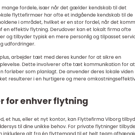
ar mange fordele, især når det gælder kendskab til det
kale flyttefirmaer har ofte et indgående kendskab til de
holdene i området, hvilket er en stor fordel, når det komme
n effektiv flytning. Derudover kan et lokalt firma ofte
r og tilbyder typisk en mere personlig og tilpasset servi
og udfordringer.
eplus, arbejder tæt med deres kunder for at sikre en
oplevelse. Dette involverer ofte tæt kommunikation for at
gen forløber som planlagt. De anvender deres lokale viden t
lket resulterer i en hurtigere og mere omkostningseffekti
r for enhver flytning
ed, et hus, eller et nyt kontor, kan Flyttefirma Viborg tilby
dersys til dine unikke behov. For private flytninger tilbyd
n inkludere alt fra én flyttemand til et helt team afhængi