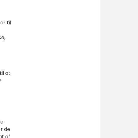
r til
ce,
il at
v
de
er de
gt af