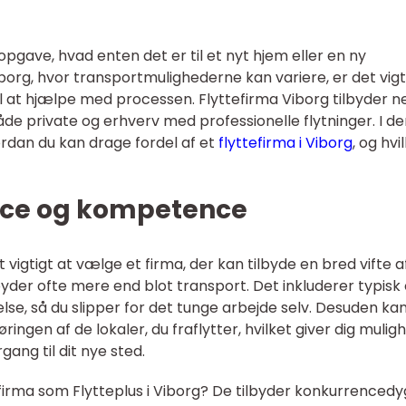
opgave, hvad enten det er til et nyt hjem eller en ny
borg, hvor transportmulighederne kan variere, er det vigt
 til at hjælpe med processen. Flyttefirma Viborg tilbyder 
de private og erhverv med professionelle flytninger. I d
ordan du kan drage fordel af et
flyttefirma i Viborg
, og hvi
ice og kompetence
t vigtigt at vælge et firma, der kan tilbyde en bred vifte a
ilbyder ofte mere end blot transport. Det inkluderer typisk
else, så du slipper for det tunge arbejde selv. Desuden ka
ingen af de lokaler, du fraflytter, hvilket giver dig mulig
ang til dit nye sted.
efirma som Flytteplus i Viborg? De tilbyder konkurrencedy