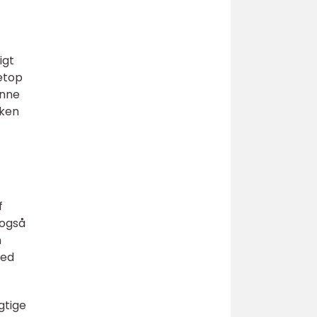
igt
netop
enne
lken
f
 også
n
hed
gtige