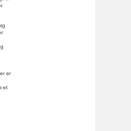
or
sig
or
og
er er
e et