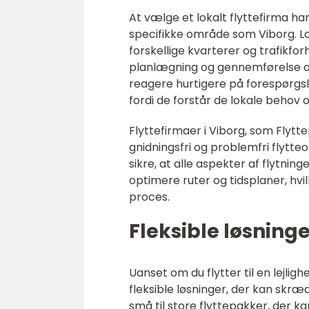
At vælge et lokalt flyttefirma h
specifikke område som Viborg. Lo
forskellige kvarterer og trafikfor
planlægning og gennemførelse af e
reagere hurtigere på forespørgsle
fordi de forstår de lokale behov 
Flyttefirmaer i Viborg, som Flytt
gnidningsfri og problemfri flytte
sikre, at alle aspekter af flytnin
optimere ruter og tidsplaner, hvi
proces.
Fleksible løsninge
Uanset om du flytter til en lejligh
fleksible løsninger, der kan skræd
små til store flyttepakker, der ka