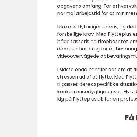
opgavens omfang. For erhvervskun
normal arbejdstid for at minimere 
Ikke alle flytninger er ens, og der
forskellige krav. Med Flytteplus 
både fastpris og timebaseret pris
dem der har brug for opbevaringsfa
videoovervågede opbevaringsmu
I sidste ende handler det om at fi
stressen ud af at flytte. Med Flyt
tilpasset deres specifikke situati
konkurrencedygtige priser. Hvis du
kig på Flytteplus.dk for en profes
Få 