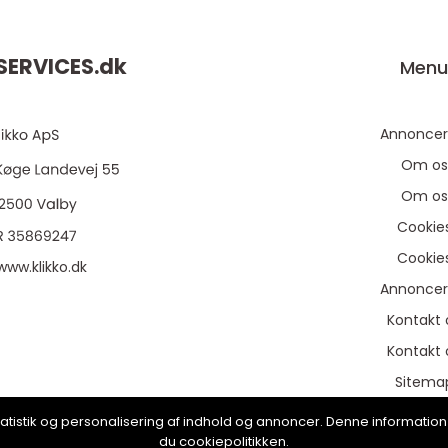
ERVICES.
dk
Men
Annoncer
Om os
Om os
Cookie
Cookie
www.klikko.dk
Annoncer
Kontakt 
Kontakt 
Sitema
Sitema
, statistik og personalisering af indhold og annoncer. Denne informat
du cookiepolitikken.