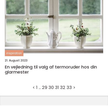
inspiration
21. August 2023
En vejledning til valg af termoruder hos din
glarmester
<
1
…
29
30
31
32
33
>