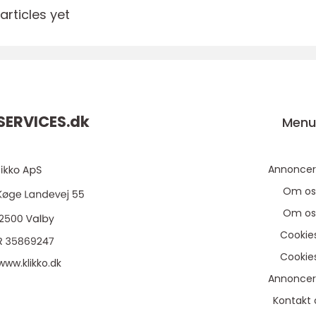
rticles yet
ERVICES.
dk
Men
Annoncer
Om os
Om os
Cookie
Cookie
www.klikko.dk
Annoncer
Kontakt 