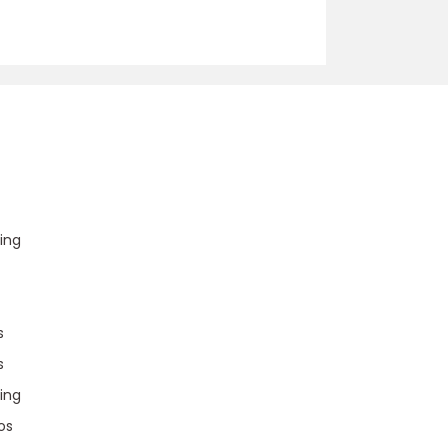
u
ing
s
s
ing
os