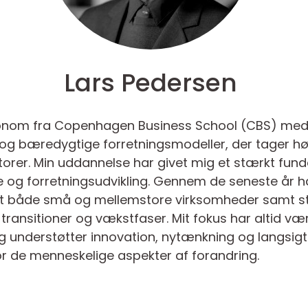
Lars Pedersen
nom fra Copenhagen Business School (CBS) med e
re og bæredygtige forretningsmodeller, der tager 
orer. Min uddannelse har givet mig et stærkt fund
 og forretningsudvikling. Gennem de seneste år h
lpet både små og mellemstore virksomheder samt s
ansitioner og vækstfaser. Mit fokus har altid være
eg understøtter innovation, nytænkning og langsigt
r de menneskelige aspekter af forandring.