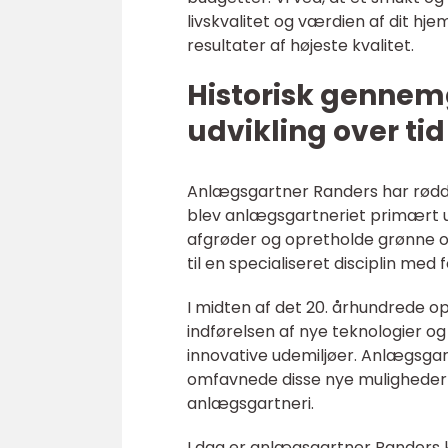
livskvalitet og værdien af dit hje
resultater af højeste kvalitet.
Historisk gennem
udvikling over tid
Anlægsgartner Randers har rødder
blev anlægsgartneriet primært 
afgrøder og opretholde grønne 
til en specialiseret disciplin me
I midten af det 20. århundrede 
indførelsen af nye teknologier o
innovative udemiljøer. Anlægsga
omfavnede disse nye muligheder o
anlægsgartneri.
I dag er anlægsgartner Randers 