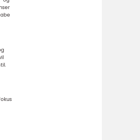
nser
skabe
og
il
il.
fokus