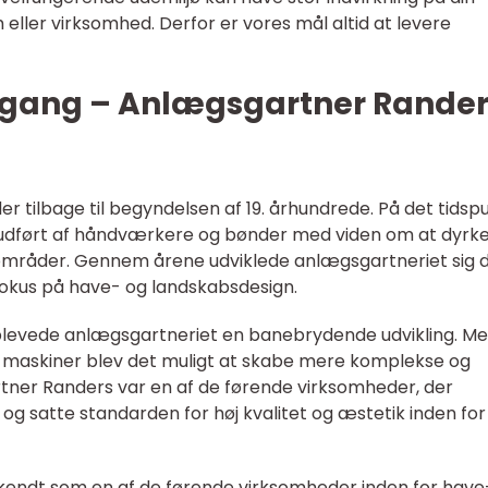
m eller virksomhed. Derfor er vores mål altid at levere
gang – Anlægsgartner Rander
 tilbage til begyndelsen af 19. århundrede. På det tidsp
udført af håndværkere og bønder med viden om at dyrk
områder. Gennem årene udviklede anlægsgartneriet sig 
d fokus på have- og landskabsdesign.
oplevede anlægsgartneriet en banebrydende udvikling. M
g maskiner blev det muligt at skabe mere komplekse og
rtner Randers var en af de førende virksomheder, der
g satte standarden for høj kvalitet og æstetik inden for
kendt som en af de førende virksomheder inden for have