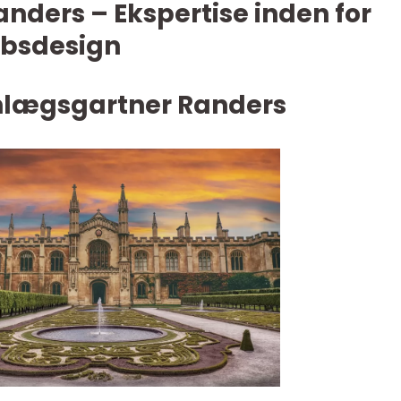
nders – Ekspertise inden for
absdesign
anlægsgartner Randers