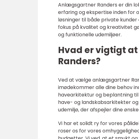
Anlægsgartner Randers er din lo
erfaring og ekspertise inden for
løsninger til både private kunde
fokus på kvalitet og kreativitet g
og funktionelle udemiljøer.
Hvad er vigtigt 
Randers?
Ved at vælge anlægsgartner Rande
imødekommer alle dine behov inde
havearkitektur og beplantning ti
have- og landskabsarkitekter og 
udemiljø, der afspejler dine ønsk
Vi har et solidt ry for vores pål
roser os for vores omhyggelighed
budgetter. Vi ved, at et smukt og