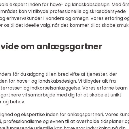
kale ekspert inden for have- og landskabsdesign. Med år
 området kan vi tilbyde professionelle og skræddersyede
r og erhvervskunder i Randers og omegn. Vores erfaring o
ør os til det ideelle valg, når det kommer til at skabe smu
at vide om anlægsgartner
rs får du adgang til en bred vifte af tjenester, der
n for have- og landskabsdesign. Vi tilbyder alt fra
l terrasse- og indkørselsanlæggelse. Vores erfarne team 
gartnere vil samarbejde med dig for at skabe et unikt
er og behov.
idelighed og ekspertise inden for anlægsgartneri. Vores kun
, professionalisme og evnen til at overholde tidsplaner o
 velfungerende udemiljø kan have stor indvirkning på din