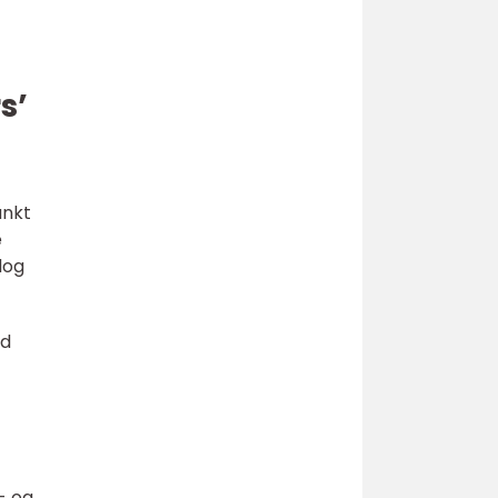
s’
unkt
e
dog
ed
- og