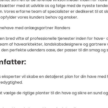
rtsætter med at udvikle os og følge med de nyeste tende
. Vores erfarne team af specialister er dedikeret til at 
 opfylder vores kunders behov og ønsker.
ømmehave med anlægsgartner Randers
n bred vifte af professionelle tjenester inden for have- 
eam af havearkitekter, landskabsdesignere og gartnere v
den perfekte udendørs oase, der passer til din smag og st
mfatter:
 eksperter vil skabe en detaljeret plan for din have med 
redygtighed.
t vælge de rigtige planter til din have og sikre en sund og