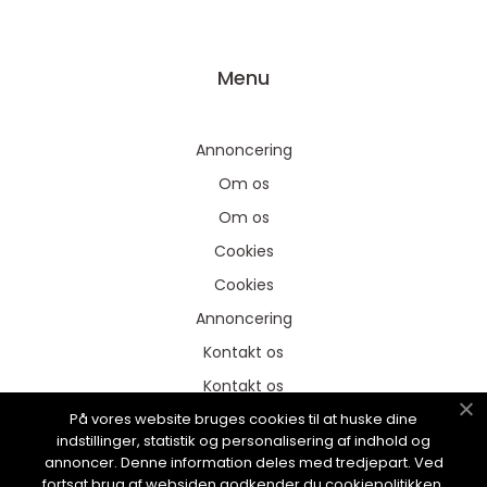
Menu
Annoncering
Om os
Om os
Cookies
Cookies
Annoncering
Kontakt os
Kontakt os
På vores website bruges cookies til at huske dine
Sitemap
indstillinger, statistik og personalisering af indhold og
Sitemap
annoncer. Denne information deles med tredjepart. Ved
fortsat brug af websiden godkender du cookiepolitikken.