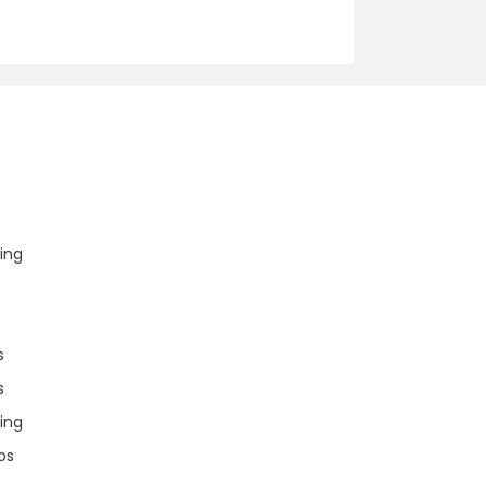
u
ing
s
s
ing
os