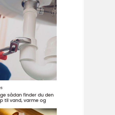
26
r du den
lp til vand, varme og